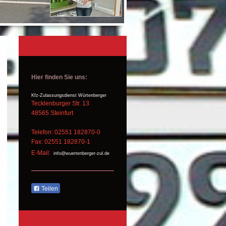
Hier finden Sie uns:
Kfz-Zulassungsdienst Würtenberger
Tecklenburger Str.
13
48565
Steinfurt
Telefon: 02551 182870-0
Fax: 02551 182870-1
E-Mail:
info@wuertenberger-zul.de
Teilen